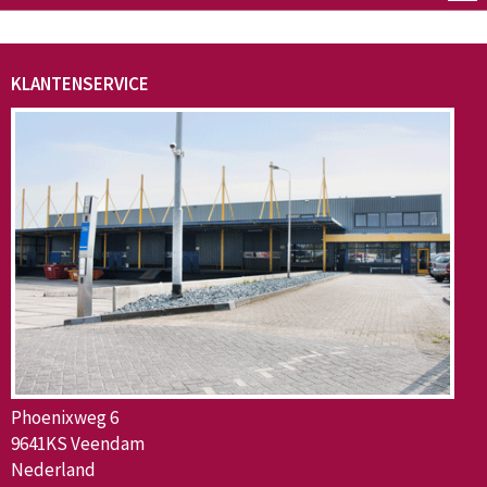
KLANTENSERVICE
Phoenixweg 6
9641KS Veendam
Nederland